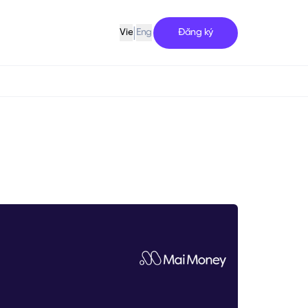
|
Đăng ký
Vie
Eng