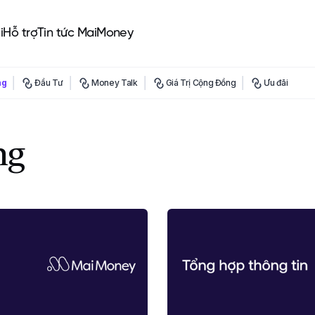
i
Hỗ trợ
Tin tức MaiMoney
ng
Đầu Tư
Money Talk
Giá Trị Cộng Đồng
Ưu đãi
ng