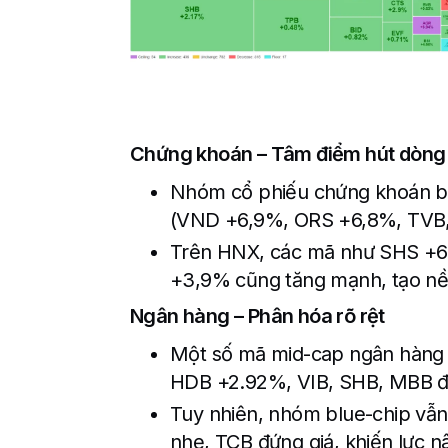
Chứng khoán – Tâm điểm hút dòng 
Nhóm cổ phiếu chứng khoán bù
(VND +6,9%, ORS +6,8%, TVB, 
Trên HNX, các mã như SHS +6
+3,9% cũng tăng mạnh, tạo nền
Ngân hàng – Phân hóa rõ rệt
Một số mã mid-cap ngân hàng l
HDB +2.92%, VIB, SHB, MBB đ
Tuy nhiên, nhóm blue-chip vẫ
nhẹ, TCB đứng giá, khiến lực 