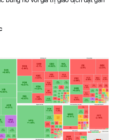
 bùng nổ với giá trị giao dịch đạt gần
c