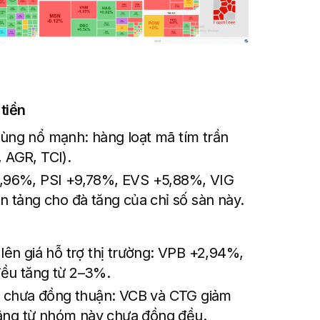
tiền
ng nổ mạnh: hàng loạt mã tím trần
AGR, TCI).
,96%, PSI +9,78%, EVS +5,88%, VIG
 tảng cho đà tăng của chỉ số sàn này.
ên giá hỗ trợ thị trường: VPB +2,94%,
ều tăng từ 2–3%.
n chưa đồng thuận: VCB và CTG giảm
nâng từ nhóm này chưa đồng đều.