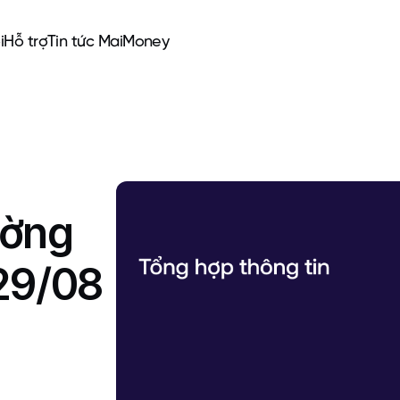
i
Hỗ trợ
Tin tức MaiMoney
ường
29/08