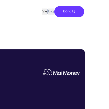
|
Đăng ký
Vie
Eng