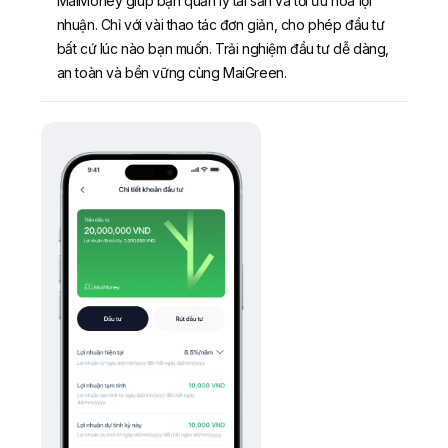
MaiMoney giúp bạn quản lý tài sản và tối ưu hóa lợi
nhuận. Chỉ với vài thao tác đơn giản, cho phép đầu tư
bất cứ lúc nào bạn muốn. Trải nghiệm đầu tư dễ dàng,
an toàn và bền vững cùng MaiGreen.