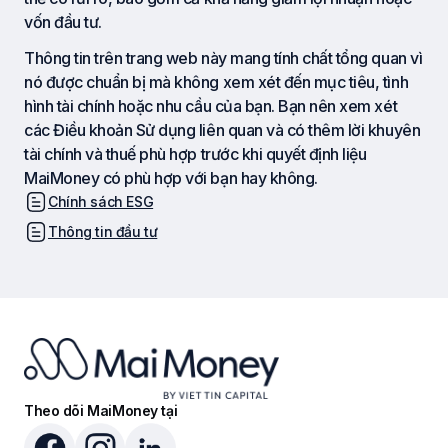
vốn đầu tư.
Thông tin trên trang web này mang tính chất tổng quan vì
nó được chuẩn bị mà không xem xét đến mục tiêu, tình
hình tài chính hoặc nhu cầu của bạn. Bạn nên xem xét
các Điều khoản Sử dụng liên quan và có thêm lời khuyên
tài chính và thuế phù hợp trước khi quyết định liệu
MaiMoney có phù hợp với bạn hay không.
Chính sách ESG
Thông tin đầu tư
Theo dõi MaiMoney tại