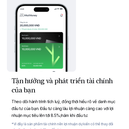
Tận hưởng và phát triển tài chính
của bạn
Theo dõi hành trình tích luỹ, đồng thời hiểu rõ về danh mục
đầu tư của bạn. Đầu tư càng lâu lợi nhuận càng cao với lợi
nhuận mục tiêu lên tới 8.5%/năm khi đầu tư.
*Vì đây là sản phẩm tài chính nên lợi nhuận dự kiến có thể thay đổi