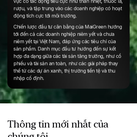
vực có tác động tiêu cực như than nhiệt, thuốc lá,
rượu, và tập trung vào các doanh nghiệp có hoạt
động tích cực tới môi trường.
Chiến lược đầu tư cân bằng của MaiGreen hướng
tới đến cả các doanh nghiệp niêm yết và chưa
niêm yết tại Việt Nam, đáp ứng các tiêu chí của
sản phẩm. Danh mục đầu tư hướng đến sự kết
hợp đa dạng giữa các tài sản tăng trưởng, như cổ
phiếu và tài sản an toàn, như các giải pháp thay
thế từ các dự án xanh, thị trường tiền tệ và thu
nhập cố định.
Thông tin mới nhất của
chúng tôi