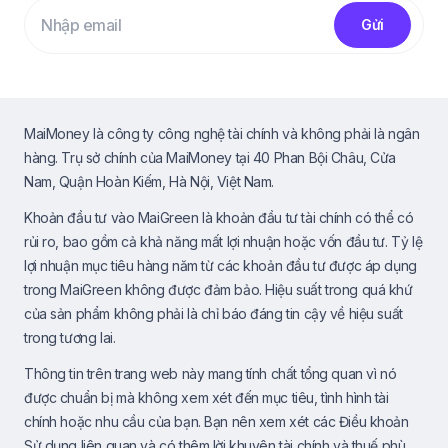
Gửi
MaiMoney là công ty công nghệ tài chính và không phải là ngân
hàng. Trụ sở chính của MaiMoney tại 40 Phan Bội Châu, Cửa
Nam, Quận Hoàn Kiếm, Hà Nội, Việt Nam.
Khoản đầu tư vào MaiGreen là khoản đầu tư tài chính có thể có
rủi ro, bao gồm cả khả năng mất lợi nhuận hoặc vốn đầu tư. Tỷ lệ
lợi nhuận mục tiêu hàng năm từ các khoản đầu tư được áp dụng
trong MaiGreen không được đảm bảo. Hiệu suất trong quá khứ
của sản phẩm không phải là chỉ báo đáng tin cậy về hiệu suất
trong tương lai.
Thông tin trên trang web này mang tính chất tổng quan vì nó
được chuẩn bị mà không xem xét đến mục tiêu, tình hình tài
chính hoặc nhu cầu của bạn. Bạn nên xem xét các Điều khoản
Sử dụng liên quan và có thêm lời khuyên tài chính và thuế phù