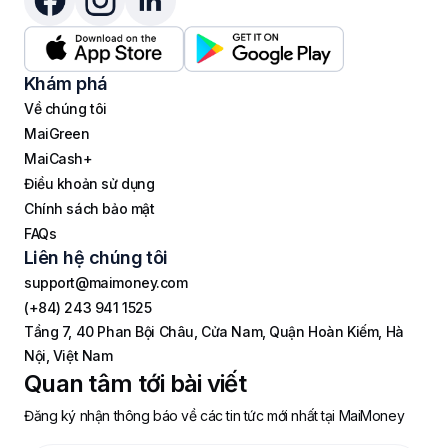
Khám phá
Về chúng tôi
MaiGreen
MaiCash+
Điều khoản sử dụng
Chính sách bảo mật
FAQs
Liên hệ chúng tôi
support@maimoney.com
(+84) 243 941 1525
Tầng 7, 40 Phan Bội Châu, Cửa Nam, Quận Hoàn Kiếm, Hà
Nội, Việt Nam
Quan tâm tới bài viết
Đăng ký nhận thông báo về các tin tức mới nhất tại MaiMoney