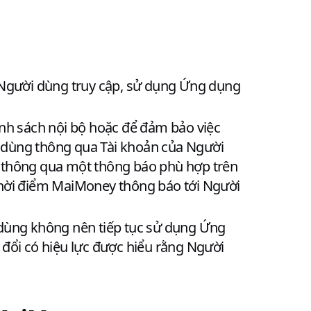
 Người dùng truy cập, sử dụng Ứng dụng
hính sách nội bộ hoặc để đảm bảo việc
 dùng thông qua Tài khoản của Người
 thông qua một thông báo phù hợp trên
 thời điểm MaiMoney thông báo tới Người
 dùng không nên tiếp tục sử dụng Ứng
đổi có hiệu lực được hiểu rằng Người