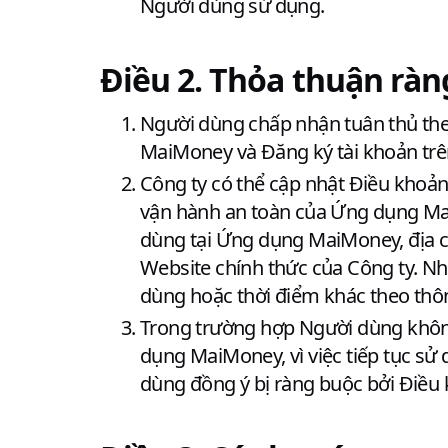
Người dùng sử dụng.
Điều 2. Thỏa thuận ràn
Người dùng chấp nhận tuân thủ the
MaiMoney và Đăng ký tài khoản t
Công ty có thể cập nhật Điều khoản 
vận hành an toàn của Ứng dụng Ma
dùng tại Ứng dụng MaiMoney, địa c
Website chính thức của Công ty. Nh
dùng hoặc thời điểm khác theo th
Trong trường hợp Người dùng không
dụng MaiMoney, vì việc tiếp tục s
dùng đồng ý bị ràng buộc bởi Điều