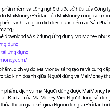
 là phần mềm và công nghệ thuộc sở hữu của Công 
g do MaiMoney/ Đối tác của MaiMoney cung cấp (m
g tiến hành các giao dịch liên quan đến các Sản Ph
 mạng).
thể download và sử dụng Ứng dụng MaiMoney như s
ứng dụng
tải ứng dụng
imoney.com/
n phẩm, dịch vụ do MaiMoney sáng tạo ra và cung cấ
 tác kinh doanh giữa Người dùng và MaiMoney theo
 sản phẩm, dịch vụ mà Người dùng được MaiMoney h
à các Đối tác của MaiMoney. Việc Người dùng sử dụ
 thỏa thuận giao kết giữa Người dùng và Đối tác tư