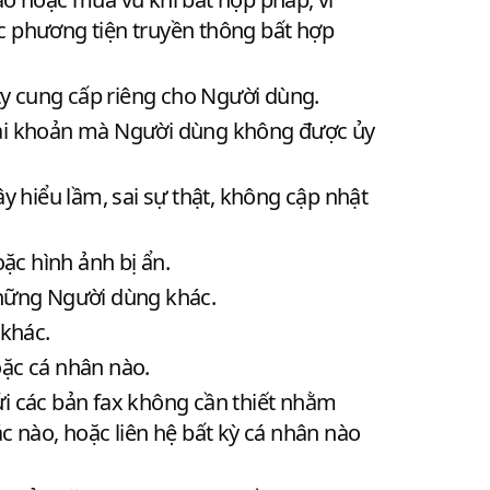
ác phương tiện truyền thông bất hợp
ty cung cấp riêng cho Người dùng.
tài khoản mà Người dùng không được ủy
 hiểu lầm, sai sự thật, không cập nhật
ặc hình ảnh bị ẩn.
những Người dùng khác.
 khác.
oặc cá nhân nào.
ửi các bản fax không cần thiết nhằm
 nào, hoặc liên hệ bất kỳ cá nhân nào