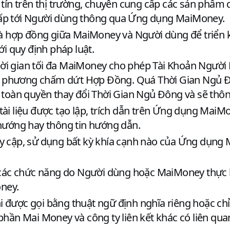
 tín trên thị trường, chuyên cung cấp các sản phẩm 
cấp tới Người dùng thông qua Ứng dụng MaiMoney.
là hợp đồng giữa MaiMoney và Người dùng để triển 
 quy định pháp luật.
thời gian tối đa MaiMoney cho phép Tài Khoản Ngườ
n phương chấm dứt Hợp Đồng. Quá Thời Gian Ngủ 
oàn quyền thay đổi Thời Gian Ngủ Đông và sẽ thô
tài liệu được tạo lập, trích dẫn trên Ứng dụng MaiMon
 hướng hay thông tin hướng dẫn.
truy cập, sử dụng bất kỳ khía cạnh nào của Ứng dụn
là các chức năng do Người dùng hoặc MaiMoney th
ney.
khi được gọi bằng thuật ngữ định nghĩa riêng hoặc ch
 phần Mai Money và công ty liên kết khác có liên q