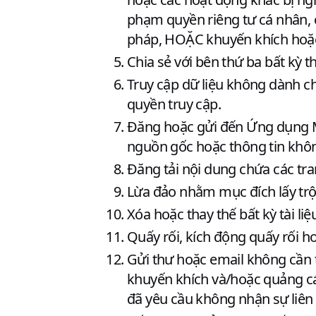
phạm quyền riêng tư cá nhân, c
pháp, HOẶC khuyến khích hoặc 
Chia sẻ với bên thứ ba bất kỳ
Truy cập dữ liệu không dành 
quyền truy cập.
Đăng hoặc gửi đến Ứng dụng Mai
nguồn gốc hoặc thông tin khô
Đăng tải nội dung chứa các tra
Lừa đảo nhằm mục đích lấy tr
Xóa hoặc thay thế bất kỳ tài li
Quấy rối, kích động quấy rối h
Gửi thư hoặc email không cần t
khuyến khích và/hoặc quảng cá
đã yêu cầu không nhận sự liên 