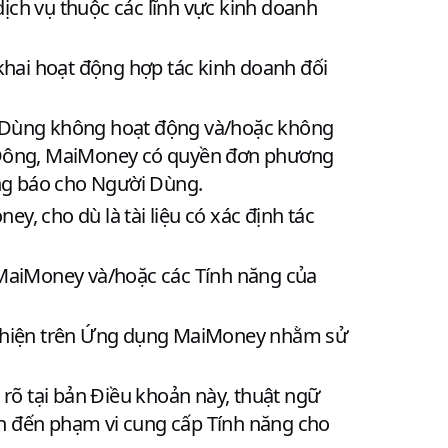
dịch vụ thuộc các lĩnh vực kinh doanh
khai hoạt động hợp tác kinh doanh đối
i Dùng không hoạt động và/hoặc không
Đông, MaiMoney có quyền đơn phương
ng báo cho Người Dùng.
ey, cho dù là tài liệu có xác định tác
g MaiMoney và/hoặc các Tính năng của
ực hiện trên Ứng dụng MaiMoney nhằm sử
ỉ rõ tại bản Điều khoản này, thuật ngữ
uan đến phạm vi cung cấp Tính năng cho