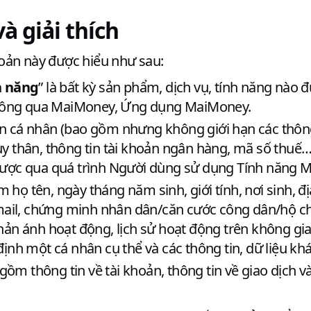
à giải thích
oản này được hiểu như sau:
h năng
” là bất kỳ sản phẩm, dịch vụ, tính năng nào
thông qua MaiMoney, Ứng dụng MaiMoney.
tin cá nhân (bao gồm nhưng không giới hạn các thông 
tùy thân, thông tin tài khoản ngân hàng, mã số thu
ợc qua quá trình Người dùng sử dụng Tính năng M
họ tên, ngày tháng năm sinh, giới tính, nơi sinh, địa
 email, chứng minh nhân dân/căn cước công dân/hộ ch
phản ánh hoạt động, lịch sử hoạt động trên không gia
định một cá nhân cụ thể và các thông tin, dữ liệu kh
ồm thông tin về tài khoản, thông tin về giao dịch và