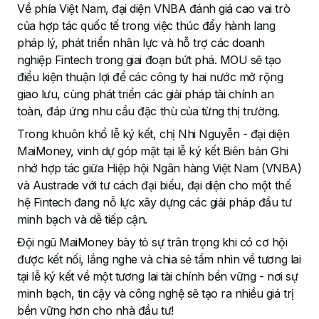
Về phía Việt Nam, đại diện VNBA đánh giá cao vai trò
của hợp tác quốc tế trong việc thúc đẩy hành lang
pháp lý, phát triển nhân lực và hỗ trợ các doanh
nghiệp Fintech trong giai đoạn bứt phá. MOU sẽ tạo
điều kiện thuận lợi để các công ty hai nước mở rộng
giao lưu, cùng phát triển các giải pháp tài chính an
toàn, đáp ứng nhu cầu đặc thù của từng thị trường.
Trong khuôn khổ lễ ký kết, chị Nhi Nguyễn - đại diện
MaiMoney, vinh dự góp mặt tại lễ ký kết Biên bản Ghi
nhớ hợp tác giữa Hiệp hội Ngân hàng Việt Nam (VNBA)
và Austrade với tư cách đại biểu, đại diện cho một thế
hệ Fintech đang nỗ lực xây dựng các giải pháp đầu tư
minh bạch và dễ tiếp cận.
Đội ngũ MaiMoney bày tỏ sự trân trọng khi có cơ hội
được kết nối, lắng nghe và chia sẻ tầm nhìn về tương lai
tại lễ ký kết về một tương lai tài chính bền vững - nơi sự
minh bạch, tin cậy và công nghệ sẽ tạo ra nhiều giá trị
bền vững hơn cho nhà đầu tư!