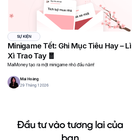
SỰ KIỆN
Minigame Tết: Ghi Mục Tiêu Hay – Lì
Xì Trao Tay 🧧
MaiMoney tạo ra một minigame nhỏ đầu năm!
Mai Hoàng
29 Tháng 1 2026
Đầu tư vào tương lai của
bạn