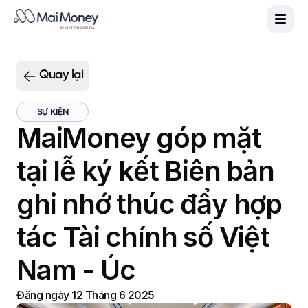
Sản phẩm
|
Đăng ký
Vie
Eng
MaiGreen
Quay lại
MaiCash+
PlayMoolah
SỰ KIỆN
MaiMoney góp mặt
Về chúng tôi
Hỗ trợ
tại lễ ký kết Biên bản
Tin tức MaiMoney
ghi nhớ thúc đẩy hợp
tác Tài chính số Việt
Nam - Úc
Đăng ngày
12 Tháng 6 2025